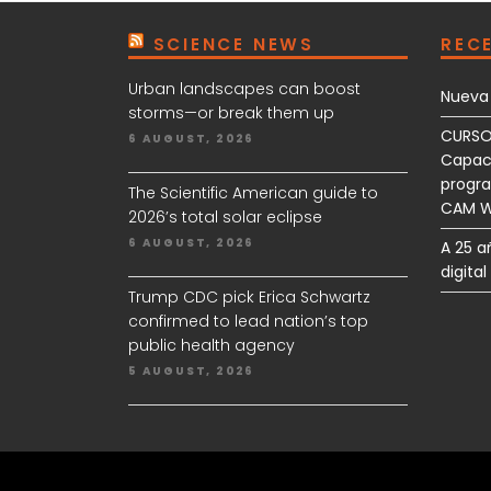
SCIENCE NEWS
REC
Urban landscapes can boost
Nueva 
storms—or break them up
CURSO
6 AUGUST, 2026
Capaci
progr
The Scientific American guide to
CAM W
2026’s total solar eclipse
6 AUGUST, 2026
A 25 a
digita
Trump CDC pick Erica Schwartz
confirmed to lead nation’s top
public health agency
5 AUGUST, 2026