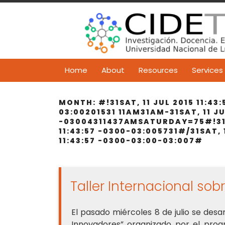
Skip
to
content
Home
About
Resources
Services
MONTH:
#!31SAT, 11 JUL 2015 11:43
03:00201531 11AM31AM-31SAT, 11 JUL
-03004311437AMSATURDAY=75#!31SAT
11:43:57 -0300-03:005731#/31SAT, 
11:43:57 -0300-03:00-03:007#
Taller Internacional so
El pasado miércoles 8 de julio se desa
Innovadores” organizado por el pr