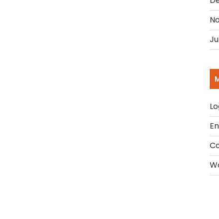
D
No
Ju
Lo
En
C
Wo