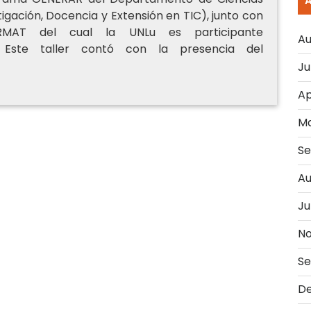
tigación, Docencia y Extensión en TIC), junto con
ERMAT del cual la UNLu es participante
Au
/). Este taller contó con la presencia del
Ju
Ap
Ma
Se
Au
Ju
No
Se
D