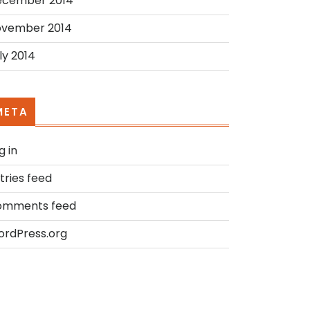
ecember 2014
vember 2014
ly 2014
META
g in
tries feed
omments feed
rdPress.org