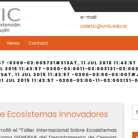
e-mail
cidetic@unlu.edu.ar
News
Contact
:57 -0300-03:005731#31SAT, 11 JUL 2015 11:43:5
 2015 11:43:57 -0300-03:0011-03:003131-03:0020
, 11 JUL 2015 11:43:57 -0300-03:00-03:007#J
11 JUL 2015 11:43:57 -0300-03:00-11-03:003131-
S
bre Ecosistemas Innovadores
fo
rrolló el “Taller Internacional Sobre Ecosistemas
ograma GENERAR del Departamento de Ciencias