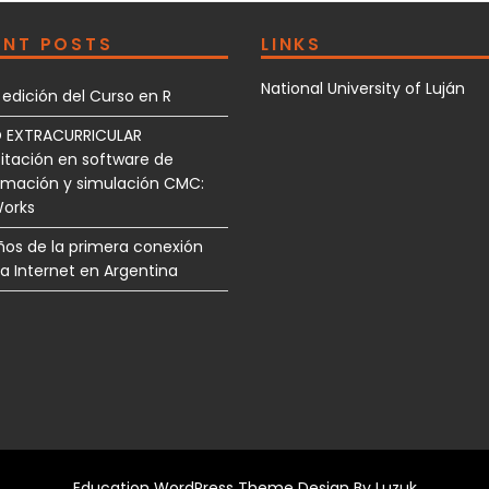
ENT POSTS
LINKS
National University of Luján
edición del Curso en R
 EXTRACURRICULAR
tación en software de
amación y simulación CMC:
orks
ños de la primera conexión
l a Internet en Argentina
Education WordPress Theme Design By
Luzuk