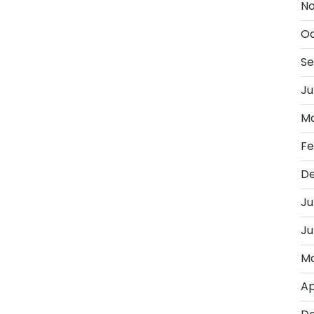
No
Oc
Se
Ju
Ma
Fe
D
Ju
Ju
Ma
Ap