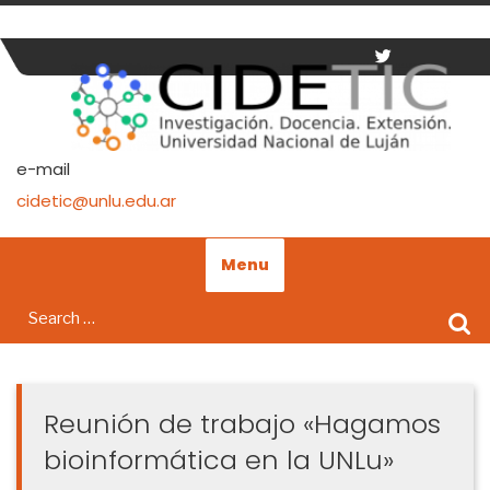
Skip
to
content
e-mail
cidetic@unlu.edu.ar
Menu
Search
for:
Reunión de trabajo «Hagamos
bioinformática en la UNLu»