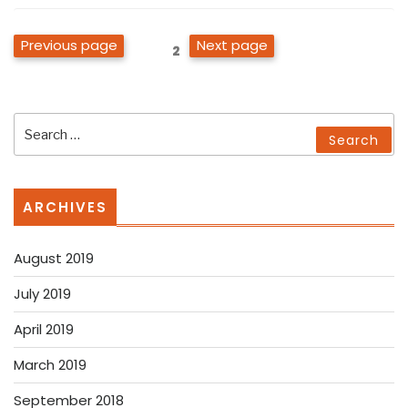
Posts
Previous page
Next page
Page
2
pagination
Search
Search
for:
ARCHIVES
August 2019
July 2019
April 2019
March 2019
September 2018